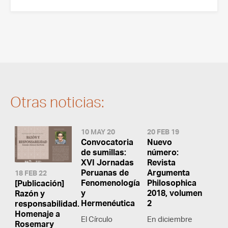
Otras noticias:
10 MAY 20
20 FEB 19
Convocatoria
Nuevo
de sumillas:
número:
XVI Jornadas
Revista
Peruanas de
Argumenta
18 FEB 22
Fenomenología
Philosophica
[Publicación]
y
2018, volumen
Razón y
Hermenéutica
2
responsabilidad.
Homenaje a
El Círculo
En diciembre
Rosemary