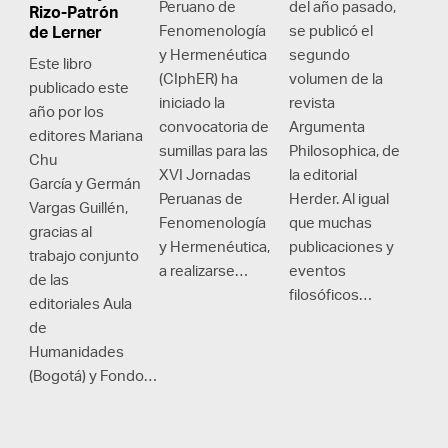
Peruano de
del año pasado,
Rizo-Patrón
Fenomenología
se publicó el
de Lerner
y Hermenéutica
segundo
Este libro
(CIphER) ha
volumen de la
publicado este
iniciado la
revista
año por los
convocatoria de
Argumenta
editores Mariana
sumillas para las
Philosophica, de
Chu
XVI Jornadas
la editorial
García y Germán
Peruanas de
Herder. Al igual
Vargas Guillén,
Fenomenología
que muchas
gracias al
y Hermenéutica,
publicaciones y
trabajo conjunto
a realizarse…
eventos
de las
filosóficos…
editoriales Aula
de
Humanidades
(Bogotá) y Fondo…