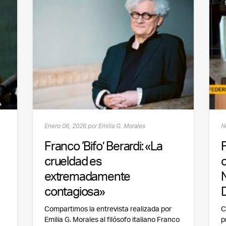
Enero 06, 2026 por Emilia G. Morales
N
Franco ‘Bifo’ Berardi: «La
crueldad es
extremadamente
contagiosa»
Compartimos la entrevista realizada por
C
Emilia G. Morales al filósofo italiano Franco
p