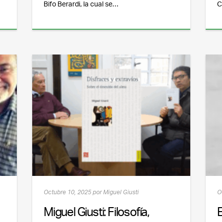
Bifo Berardi, la cual se…
C
Octubre 10, 2025 por Miguel Giusti
O
Miguel Giusti: Filosofía,
E