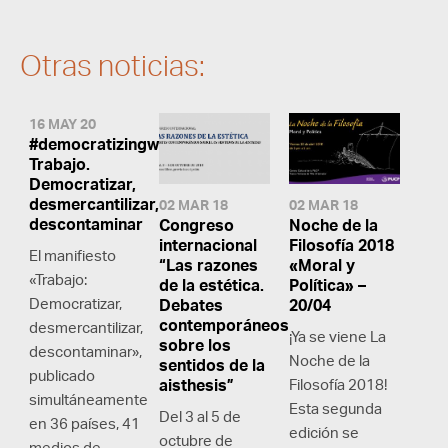
Otras noticias:
16 MAY 20
#democratizingwork:
Trabajo.
Democratizar,
desmercantilizar,
02 MAR 18
02 MAR 18
descontaminar
Congreso
Noche de la
internacional
Filosofía 2018
El manifiesto
“Las razones
«Moral y
«Trabajo:
de la estética.
Política» –
Democratizar,
Debates
20/04
contemporáneos
desmercantilizar,
¡Ya se viene La
sobre los
descontaminar»,
Noche de la
sentidos de la
publicado
aisthesis”
Filosofía 2018!
simultáneamente
Esta segunda
Del 3 al 5 de
en 36 países, 41
edición se
octubre de
medios de