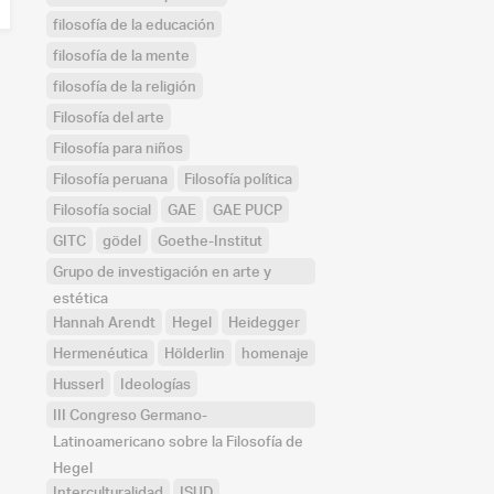
filosofía de la educación
filosofía de la mente
filosofía de la religión
Filosofía del arte
Filosofía para niños
Filosofía peruana
Filosofía política
Filosofía social
GAE
GAE PUCP
GITC
gödel
Goethe-Institut
Grupo de investigación en arte y
estética
Hannah Arendt
Hegel
Heidegger
Hermenéutica
Hölderlin
homenaje
Husserl
Ideologías
III Congreso Germano-
Latinoamericano sobre la Filosofía de
Hegel
Interculturalidad
ISUD