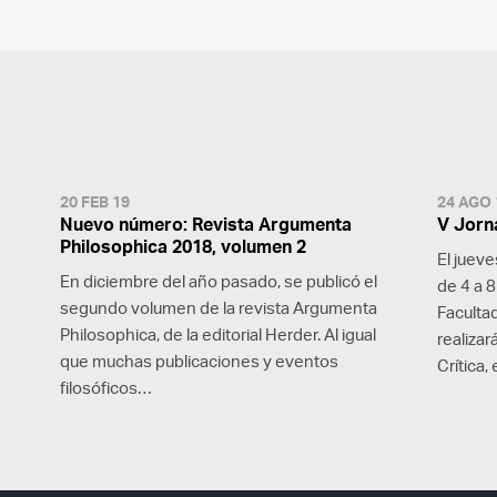
20 FEB 19
24 AGO 
Nuevo número: Revista Argumenta
V Jorn
Philosophica 2018, volumen 2
El jueve
En diciembre del año pasado, se publicó el
de 4 a 8
segundo volumen de la revista Argumenta
Faculta
Philosophica, de la editorial Herder. Al igual
realizar
que muchas publicaciones y eventos
Crítica
filosóficos…