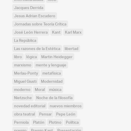
Jacques Derrida
Jesus Adrian Escudero
Jornadas sobre Teoría Crítica
José León Herrera
Kant
Karl Marx
La República
Las razones de la Estética
libertad
libro
lógica
Martin Heidegger
marxismo
mente y lenguaje
Merlau-Ponty
metafísica
Miguel Giusti
Modernidad
moderno
Moral
música
Nietzsche
Noche de la filosofía
novedad editorial
nuevos miembros
obra teatral
Pensar
Pepe León
Perniola
Platón
Plotino
Política
premio
Premio Kant
Presentación