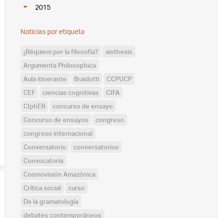
2015
Noticias por etiqueta
¿Réquiem por la filosofía?
aisthesis
Argumenta Philosophica
Aula itinerante
Braidotti
CCPUCP
CEF
ciencias cognitivas
CIFA
CIphER
concurso de ensayo
Concurso de ensayos
congreso
congreso internacional
Conversatorio
conversatorios
Convocatoria
Cosmovisión Amazónica
Crítica social
curso
De la gramatología
debates contemporáneos