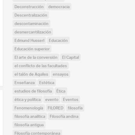
Deconstrucción
democracia
Descentralización
descontaminación
desmercantilización
Edmund Husserl
Educación
Educación superior
El arte de la conversión
El Capital
el conflicto de las facultades
el talón de Aquiles
ensayos
Enseñanza
Estética
estudios de filosofía
Ética
ética y política
evento
Eventos
Fenomenología
FILORED
filosofía
filosofía analítica
Filosofía andina
filosofía antigua
Filosofía contemporánea