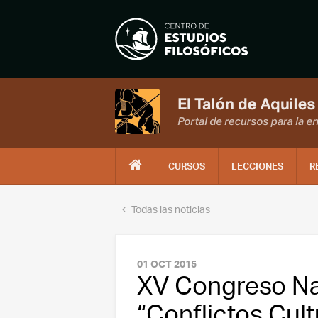
CURSOS
LECCIONES
R
Todas las noticias
01 OCT 2015
XV Congreso Nac
“Conflictos Cult