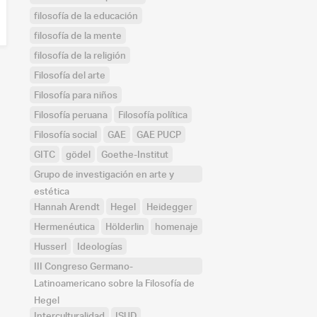
filosofía de la educación
filosofía de la mente
filosofía de la religión
Filosofía del arte
Filosofía para niños
Filosofía peruana
Filosofía política
Filosofía social
GAE
GAE PUCP
GITC
gödel
Goethe-Institut
Grupo de investigación en arte y
estética
Hannah Arendt
Hegel
Heidegger
Hermenéutica
Hölderlin
homenaje
Husserl
Ideologías
III Congreso Germano-
Latinoamericano sobre la Filosofía de
Hegel
Interculturalidad
ISUD