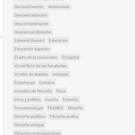
Deconstrucción
democracia
Descentralización
descontaminación
desmercantilización
Edmund Husserl
Educación
Educación superior
El arte de la conversión
El Capital
el conflicto de las facultades
el talón de Aquiles
ensayos
Enseñanza
Estética
estudios de filosofía
Ética
ética y política
evento
Eventos
Fenomenología
FILORED
filosofía
filosofía analítica
Filosofía andina
filosofía antigua
Filosofía contemporánea