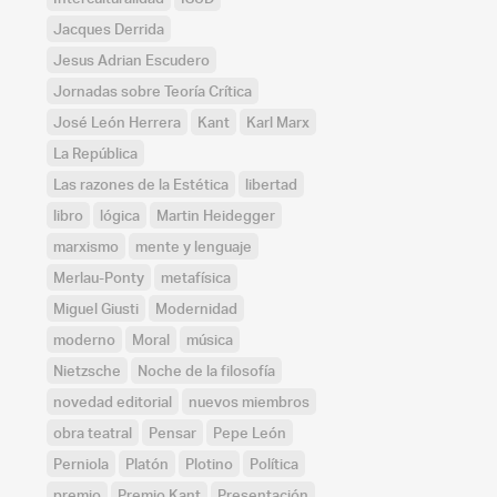
Jacques Derrida
Jesus Adrian Escudero
Jornadas sobre Teoría Crítica
José León Herrera
Kant
Karl Marx
La República
Las razones de la Estética
libertad
libro
lógica
Martin Heidegger
marxismo
mente y lenguaje
Merlau-Ponty
metafísica
Miguel Giusti
Modernidad
moderno
Moral
música
Nietzsche
Noche de la filosofía
novedad editorial
nuevos miembros
obra teatral
Pensar
Pepe León
Perniola
Platón
Plotino
Política
premio
Premio Kant
Presentación