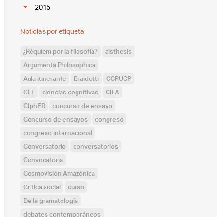
2015
Noticias por etiqueta
¿Réquiem por la filosofía?
aisthesis
Argumenta Philosophica
Aula itinerante
Braidotti
CCPUCP
CEF
ciencias cognitivas
CIFA
CIphER
concurso de ensayo
Concurso de ensayos
congreso
congreso internacional
Conversatorio
conversatorios
Convocatoria
Cosmovisión Amazónica
Crítica social
curso
De la gramatología
debates contemporáneos