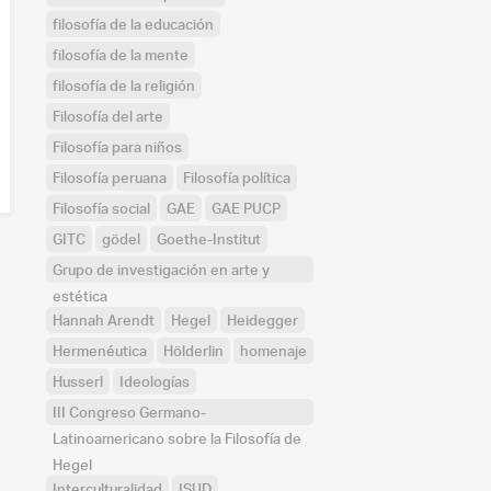
filosofía de la educación
filosofía de la mente
filosofía de la religión
Filosofía del arte
Filosofía para niños
Filosofía peruana
Filosofía política
Filosofía social
GAE
GAE PUCP
GITC
gödel
Goethe-Institut
Grupo de investigación en arte y
estética
Hannah Arendt
Hegel
Heidegger
Hermenéutica
Hölderlin
homenaje
Husserl
Ideologías
III Congreso Germano-
Latinoamericano sobre la Filosofía de
Hegel
Interculturalidad
ISUD