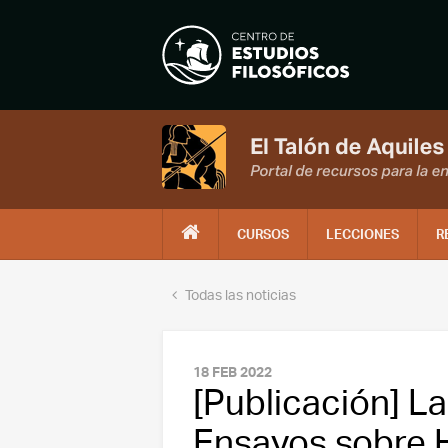
CURSOS
LECCIONES
R
Todas las noticias
18 FEB 2022
[Publicación] La 
Ensayos sobre 