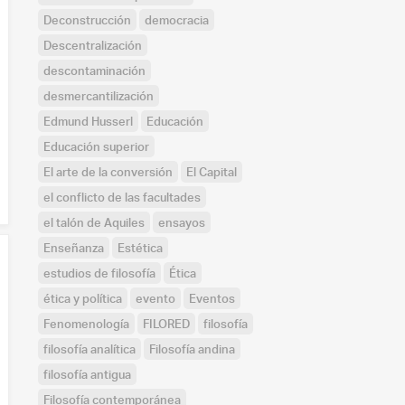
Deconstrucción
democracia
Descentralización
descontaminación
desmercantilización
Edmund Husserl
Educación
Educación superior
El arte de la conversión
El Capital
el conflicto de las facultades
el talón de Aquiles
ensayos
Enseñanza
Estética
estudios de filosofía
Ética
ética y política
evento
Eventos
Fenomenología
FILORED
filosofía
filosofía analítica
Filosofía andina
filosofía antigua
Filosofía contemporánea