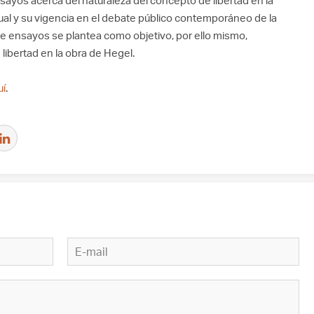
ayos acerca del naturaleza del concepto de libertad en la
tual y su vigencia en el debate público contemporáneo de la
 de ensayos se plantea como objetivo, por ello mismo,
libertad en la obra de Hegel.
uí
.