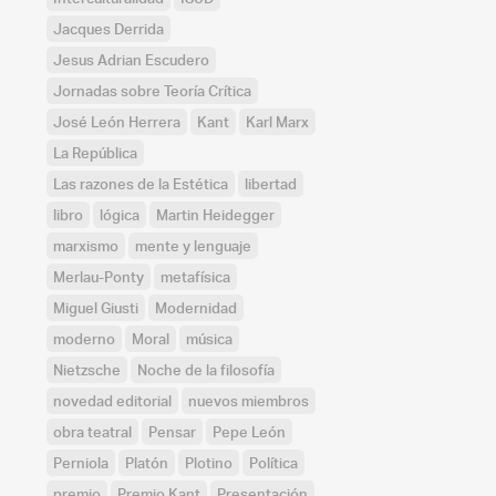
Jacques Derrida
Jesus Adrian Escudero
Jornadas sobre Teoría Crítica
José León Herrera
Kant
Karl Marx
La República
Las razones de la Estética
libertad
libro
lógica
Martin Heidegger
marxismo
mente y lenguaje
Merlau-Ponty
metafísica
Miguel Giusti
Modernidad
moderno
Moral
música
Nietzsche
Noche de la filosofía
novedad editorial
nuevos miembros
obra teatral
Pensar
Pepe León
Perniola
Platón
Plotino
Política
premio
Premio Kant
Presentación