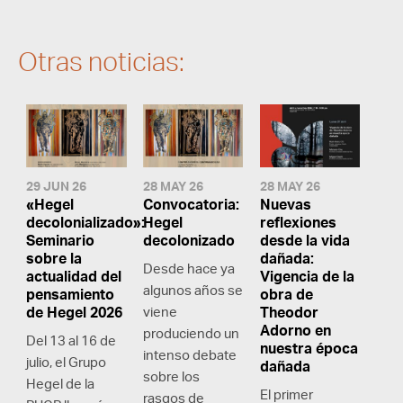
Otras noticias:
29 JUN 26
28 MAY 26
28 MAY 26
«Hegel
Convocatoria:
Nuevas
decolonializado»:
Hegel
reflexiones
Seminario
decolonizado
desde la vida
sobre la
dañada:
Desde hace ya
actualidad del
Vigencia de la
algunos años se
pensamiento
obra de
de Hegel 2026
viene
Theodor
Adorno en
produciendo un
Del 13 al 16 de
nuestra época
intenso debate
julio, el Grupo
dañada
sobre los
Hegel de la
El primer
rasgos de