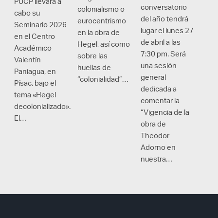
PUCP llevará a
conversatorio
colonialismo o
cabo su
del año tendrá
eurocentrismo
Seminario 2026
lugar el lunes 27
en la obra de
en el Centro
de abril a las
Hegel, así como
Académico
7:30 pm. Será
sobre las
Valentín
una sesión
huellas de
Paniagua, en
general
“colonialidad”…
Písac, bajo el
dedicada a
tema «Hegel
comentar la
decolonializado».
“Vigencia de la
El…
obra de
Theodor
Adorno en
nuestra…