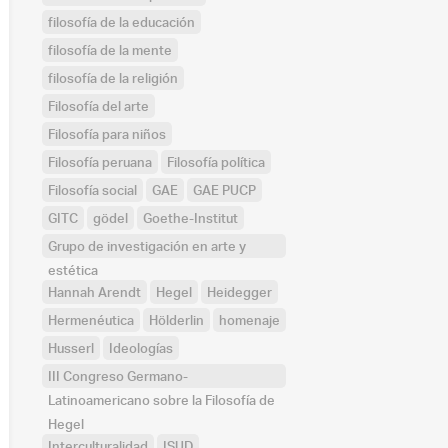
filosofía de la educación
filosofía de la mente
filosofía de la religión
Filosofía del arte
Filosofía para niños
Filosofía peruana
Filosofía política
Filosofía social
GAE
GAE PUCP
GITC
gödel
Goethe-Institut
Grupo de investigación en arte y
estética
Hannah Arendt
Hegel
Heidegger
Hermenéutica
Hölderlin
homenaje
Husserl
Ideologías
III Congreso Germano-
Latinoamericano sobre la Filosofía de
Hegel
Interculturalidad
ISUD