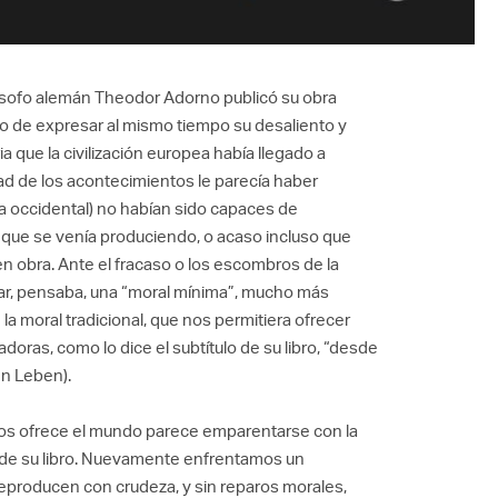
ósofo alemán Theodor Adorno publicó su obra
ito de expresar al mismo tiempo su desaliento y
a que la civilización europea había llegado a
ad de los acontecimientos le parecía haber
ura occidental) no habían sido capaces de
) que se venía produciendo, o acaso incluso que
n obra. Ante el fracaso o los escombros de la
nar, pensaba, una “moral mínima”, mucho más
 la moral tradicional, que nos permitiera ofrecer
oras, como lo dice el subtítulo de su libro, “desde
en Leben).
nos ofrece el mundo parece emparentarse con la
ón de su libro. Nuevamente enfrentamos un
reproducen con crudeza, y sin reparos morales,