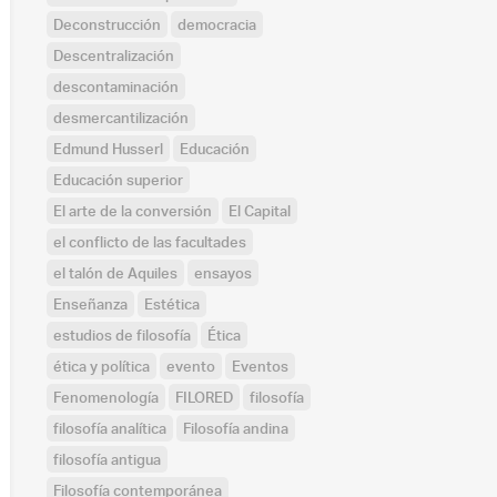
Deconstrucción
democracia
Descentralización
descontaminación
desmercantilización
Edmund Husserl
Educación
Educación superior
El arte de la conversión
El Capital
el conflicto de las facultades
el talón de Aquiles
ensayos
Enseñanza
Estética
estudios de filosofía
Ética
ética y política
evento
Eventos
Fenomenología
FILORED
filosofía
filosofía analítica
Filosofía andina
filosofía antigua
Filosofía contemporánea