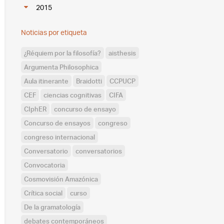
2015
Noticias por etiqueta
¿Réquiem por la filosofía?
aisthesis
Argumenta Philosophica
Aula itinerante
Braidotti
CCPUCP
CEF
ciencias cognitivas
CIFA
CIphER
concurso de ensayo
Concurso de ensayos
congreso
congreso internacional
Conversatorio
conversatorios
Convocatoria
Cosmovisión Amazónica
Crítica social
curso
De la gramatología
debates contemporáneos