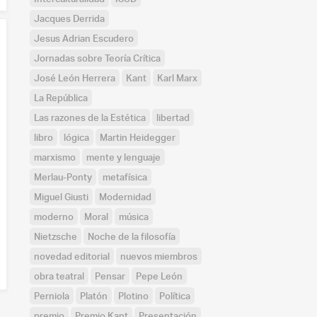
Jacques Derrida
Jesus Adrian Escudero
Jornadas sobre Teoría Crítica
José León Herrera
Kant
Karl Marx
La República
Las razones de la Estética
libertad
libro
lógica
Martin Heidegger
marxismo
mente y lenguaje
Merlau-Ponty
metafísica
Miguel Giusti
Modernidad
moderno
Moral
música
Nietzsche
Noche de la filosofía
novedad editorial
nuevos miembros
obra teatral
Pensar
Pepe León
Perniola
Platón
Plotino
Política
premio
Premio Kant
Presentación