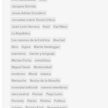
Jacques Derrida
Jesus Adrian Escudero
Jornadas sobre Teoría Crítica
José León Herrera
Kant
Karl Marx
La República
Las razones de la Estética
libertad
libro
lógica
Martin Heidegger
marxismo
mente y lenguaje
Merlau-Ponty
metafísica
Miguel Giusti
Modernidad
moderno
Moral
música
Nietzsche
Noche de la filosofía
novedad editorial
nuevos miembros
obra teatral
Pensar
Pepe León
Perniola
Platón
Plotino
Política
premio
Premio Kant
Presentación