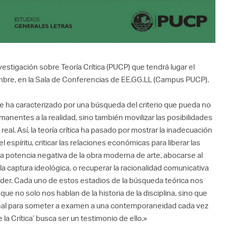
estigación sobre Teoría Crítica (PUCP) que tendrá lugar el
mbre, en la Sala de Conferencias de EE.GG.LL (Campus PUCP).
se ha caracterizado por una búsqueda del criterio que pueda no
manentes a la realidad, sino también movilizar las posibilidades
real. Así, la teoría crítica ha pasado por mostrar la inadecuación
 espíritu, criticar las relaciones económicas para liberar las
la potencia negativa de la obra moderna de arte, abocarse al
a captura ideológica, o recuperar la racionalidad comunicativa
 poder. Cada uno de estos estadios de la búsqueda teórica nos
e no solo nos hablan de la historia de la disciplina, sino que
nal para someter a examen a una contemporaneidad cada vez
la Crítica’ busca ser un testimonio de ello.»