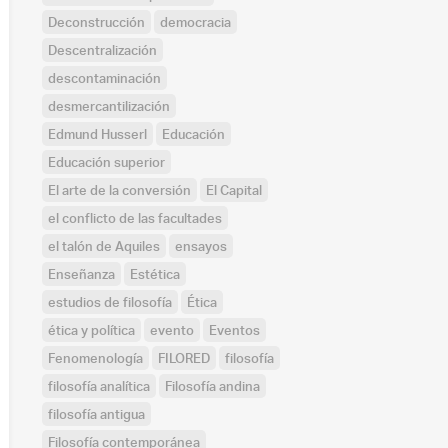
Deconstrucción
democracia
Descentralización
descontaminación
desmercantilización
Edmund Husserl
Educación
Educación superior
El arte de la conversión
El Capital
el conflicto de las facultades
el talón de Aquiles
ensayos
Enseñanza
Estética
estudios de filosofía
Ética
ética y política
evento
Eventos
Fenomenología
FILORED
filosofía
filosofía analítica
Filosofía andina
filosofía antigua
Filosofía contemporánea