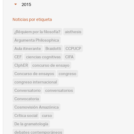
2015
Noticias por etiqueta
¿Réquiem por la filosofía?
aisthesis
Argumenta Philosophica
Aula itinerante
Braidotti
CCPUCP
CEF
ciencias cognitivas
CIFA
CIphER
concurso de ensayo
Concurso de ensayos
congreso
congreso internacional
Conversatorio
conversatorios
Convocatoria
Cosmovisión Amazónica
Crítica social
curso
De la gramatología
debates contemporáneos