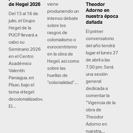
de Hegel 2026
viene
Theodor
Adorno en
produciendo un
Del 13 al 16 de
nuestra época
intenso debate
julio, el Grupo
dañada
sobre los
Hegel de la
El primer
rasgos de
PUCP llevará a
conversatorio
colonialismo o
cabo su
del año tendrá
eurocentrismo
Seminario 2026
lugar el lunes 27
en la obra de
en el Centro
de abril a las
Hegel, así como
Académico
7:30 pm. Será
sobre las
Valentín
una sesión
huellas de
Paniagua, en
general
“colonialidad”…
Písac, bajo el
dedicada a
tema «Hegel
comentar la
decolonializado».
“Vigencia de la
El…
obra de
Theodor
Adorno en
nuestra…