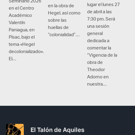
Seminario 2026
lugar el lunes 27
en la obra de
en el Centro
de abril a las
Hegel, así como
Académico
7:30 pm. Será
sobre las
Valentín
una sesión
huellas de
Paniagua, en
general
“colonialidad”…
Písac, bajo el
dedicada a
tema «Hegel
comentar la
decolonializado».
“Vigencia de la
El…
obra de
Theodor
Adorno en
nuestra…