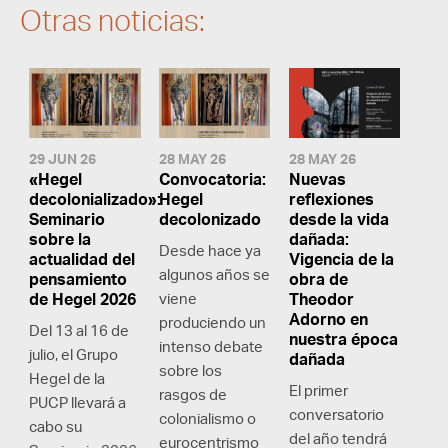
Otras noticias:
29 JUN 26
28 MAY 26
28 MAY 26
«Hegel
Convocatoria:
Nuevas
decolonializado»:
Hegel
reflexiones
Seminario
decolonizado
desde la vida
sobre la
dañada:
Desde hace ya
actualidad del
Vigencia de la
algunos años se
pensamiento
obra de
de Hegel 2026
viene
Theodor
Adorno en
produciendo un
Del 13 al 16 de
nuestra época
intenso debate
julio, el Grupo
dañada
sobre los
Hegel de la
El primer
rasgos de
PUCP llevará a
conversatorio
colonialismo o
cabo su
del año tendrá
eurocentrismo