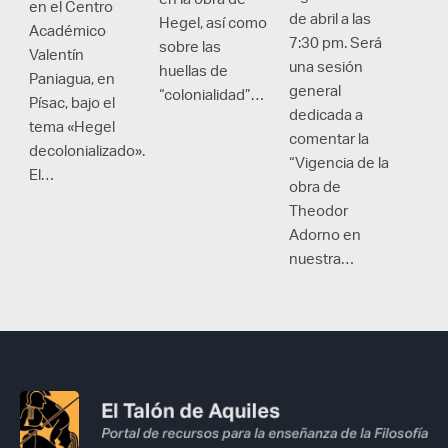
en el Centro
de abril a las
Hegel, así como
Académico
7:30 pm. Será
sobre las
Valentín
una sesión
huellas de
Paniagua, en
general
“colonialidad”…
Písac, bajo el
dedicada a
tema «Hegel
comentar la
decolonializado».
“Vigencia de la
El…
obra de
Theodor
Adorno en
nuestra…