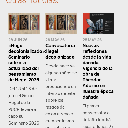
29 JUN 26
28 MAY 26
28 MAY 26
«Hegel
Convocatoria:
Nuevas
decolonializado»:
Hegel
reflexiones
Seminario
decolonizado
desde la vida
sobre la
dañada:
Desde hace ya
actualidad del
Vigencia de la
algunos años se
pensamiento
obra de
de Hegel 2026
viene
Theodor
Adorno en
produciendo un
Del 13 al 16 de
nuestra época
intenso debate
julio, el Grupo
dañada
sobre los
Hegel de la
El primer
rasgos de
PUCP llevará a
conversatorio
colonialismo o
cabo su
del año tendrá
eurocentrismo
Seminario 2026
lugar el lunes 27
en la obra de