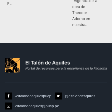
“Vigencia de la
El…
obra de
Theodor
Adorno en
nuestra…
/eltalondeaquilespucp
@eltalondeaquiles
eltalondeaquiles@pucp.pe