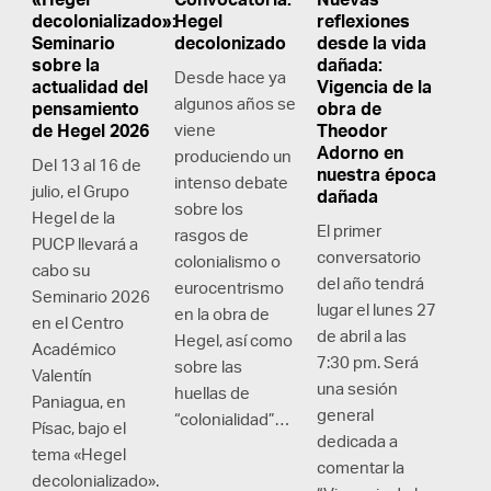
decolonializado»:
Hegel
reflexiones
Seminario
decolonizado
desde la vida
sobre la
dañada:
Desde hace ya
actualidad del
Vigencia de la
algunos años se
pensamiento
obra de
de Hegel 2026
viene
Theodor
Adorno en
produciendo un
Del 13 al 16 de
nuestra época
intenso debate
julio, el Grupo
dañada
sobre los
Hegel de la
El primer
rasgos de
PUCP llevará a
conversatorio
colonialismo o
cabo su
del año tendrá
eurocentrismo
Seminario 2026
lugar el lunes 27
en la obra de
en el Centro
de abril a las
Hegel, así como
Académico
7:30 pm. Será
sobre las
Valentín
una sesión
huellas de
Paniagua, en
general
“colonialidad”…
Písac, bajo el
dedicada a
tema «Hegel
comentar la
decolonializado».