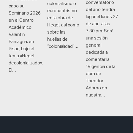
conversatorio
colonialismo o
cabo su
del año tendrá
eurocentrismo
Seminario 2026
lugar el lunes 27
en la obra de
en el Centro
de abril a las
Hegel, así como
Académico
7:30 pm. Será
sobre las
Valentín
una sesión
huellas de
Paniagua, en
general
“colonialidad”…
Písac, bajo el
dedicada a
tema «Hegel
comentar la
decolonializado».
“Vigencia de la
El…
obra de
Theodor
Adorno en
nuestra…