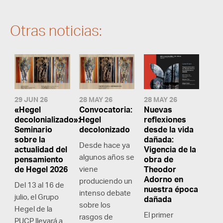
Otras noticias:
29 JUN 26
28 MAY 26
28 MAY 26
«Hegel
Convocatoria:
Nuevas
decolonializado»:
Hegel
reflexiones
Seminario
decolonizado
desde la vida
sobre la
dañada:
Desde hace ya
actualidad del
Vigencia de la
algunos años se
pensamiento
obra de
de Hegel 2026
viene
Theodor
Adorno en
produciendo un
Del 13 al 16 de
nuestra época
intenso debate
julio, el Grupo
dañada
sobre los
Hegel de la
El primer
rasgos de
PUCP llevará a