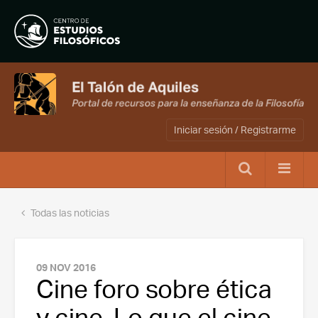
Iniciar sesión / Registrarme
Todas las noticias
09 NOV 2016
Cine foro sobre ética
y cine. Lo que el cine