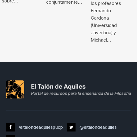
sobre…
conjuntamente…
los profesores
Fernando
Cardona
(Universidad
Javeriana) y
Michael…
/eltalondeaquilespucp
@eltalondeaquiles