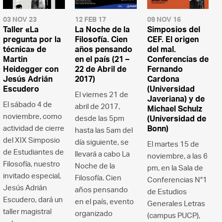
03 NOV 23
12 FEB 17
09 NOV 16
Taller «La
La Noche de la
Simposios del
pregunta por la
Filosofía. Cien
CEF. El origen
técnica» de
años pensando
del mal.
Martin
en el país (21 –
Conferencias de
Heidegger con
22 de Abril de
Fernando
Jesús Adrián
2017)
Cardona
Escudero
(Universidad
El viernes 21 de
Javeriana) y de
El sábado 4 de
abril de 2017,
Michael Schulz
noviembre, como
desde las 5pm
(Universidad de
actividad de cierre
Bonn)
hasta las 5am del
del XIX Simposio
día siguiente, se
El martes 15 de
de Estudiantes de
llevará a cabo La
noviembre, a las 6
Filosofía, nuestro
Noche de la
pm, en la Sala de
invitado especial,
Filosofía. Cien
Conferencias N°1
Jesús Adrián
años pensando
de Estudios
Escudero, dará un
en el país, evento
Generales Letras
taller magistral
organizado
(campus PUCP),