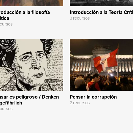
roducción a la filosofía
Introducción a la Teoría Crít
ítica
3 recursos
ecursos
sar es peligroso / Denken
Pensar la corrupción
 gefährlich
2 recursos
ecursos