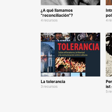
¿A qué llamamos
Int
“reconciliación”?
pol
4 recursos
4 r
La tolerancia
Pen
ist
3 recursos
5 r