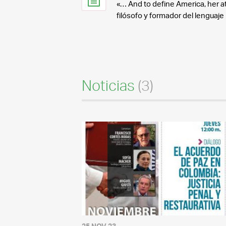
«… And to define America, her a
filósofo y formador del lenguaje
Noticias
(3)
25 NOV 23