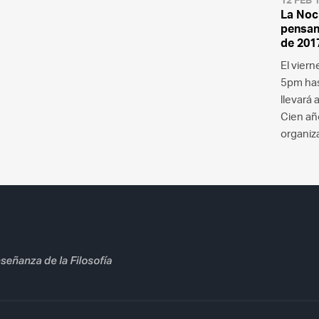
La Noch
pensand
de 201
El viern
5pm hast
llevará 
Cien añ
organi