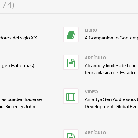
174)
LIBRO
ores del siglo XX
A Companion to Contempor
ARTÍCULO
Jürgen Habermas)
Alcance y límites de la pri
teoría clásica del Estado
VIDEO
vinas pueden hacerse
Amartya Sen Addresses t
Paul Ricœur y John
Development’ Global Eve
ARTÍCULO