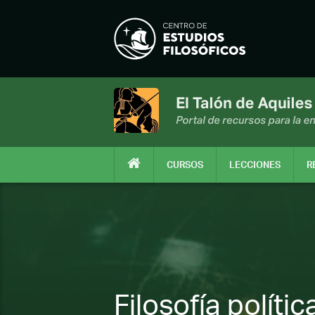
CURSOS
LECCIONES
R
Filosofía polític