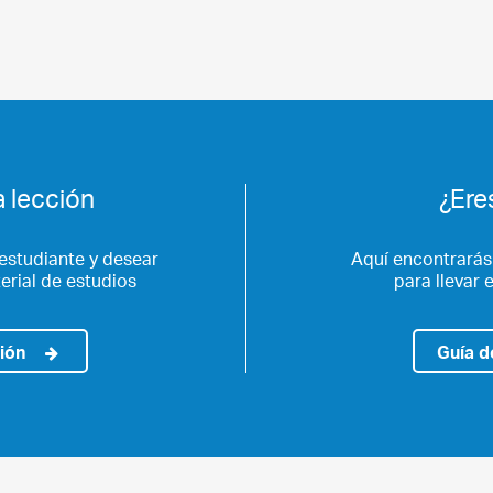
 lección
¿Ere
estudiante y desear
Aquí encontrarás
terial de estudios
para llevar e
ción
Guía d