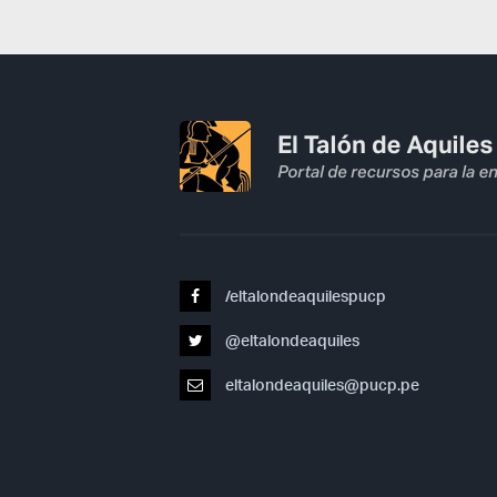
/eltalondeaquilespucp
@eltalondeaquiles
eltalondeaquiles@pucp.pe