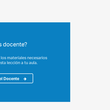
s docente?
 los materiales necesarios
sta lección a tu aula.
el Docente