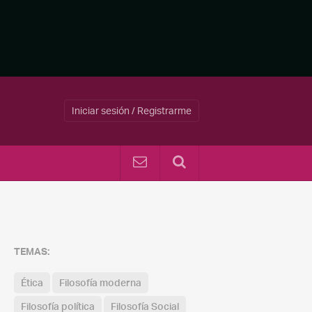
Iniciar sesión / Registrarme
TEMAS:
Ética
Filosofía moderna
Filosofía política
Filosofía Social