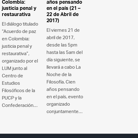
Colombia:
años pensando
justicia penal y
en el país (21 –
restaurativa
22 de Abril de
2017)
El diálogo titulado
El viernes 21 de
“Acuerdo de paz
abril de 2017,
en Colombia:
desde las 5pm
justicia penal y
hasta las 5am del
restaurativa”,
día siguiente, se
organizado por el
llevará a cabo La
LUM junto al
Noche de la
Centro de
Filosofía. Cien
Estudios
años pensando
Filosóficos de la
en el país, evento
PUCP y la
organizado
Confederación…
conjuntamente…