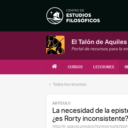
CURSOS
LECCIONES
R
Todos los recursos
ARTÍCULO
La necesidad de la epis
¿es Rorty inconsistente
http://e-spacio.uned.es/fez/eserv.php?p