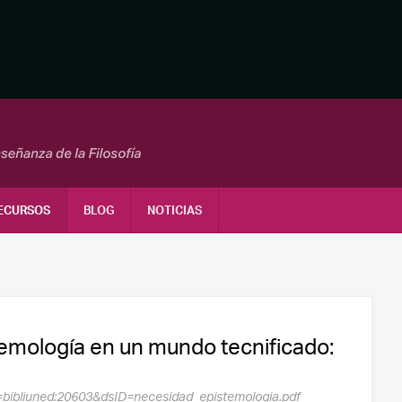
ECURSOS
BLOG
NOTICIAS
temología en un mundo tecnificado:
?
id=bibliuned:20603&dsID=necesidad_epistemologia.pdf