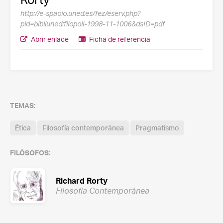
http://e-spacio.uned.es/fez/eserv.php?
pid=bibliuned:filopoli-1998-11-1006&dsID=pdf
Abrir enlace
Ficha de referencia
TEMAS:
Ética
Filosofía contemporánea
Pragmatismo
FILÓSOFOS:
Richard Rorty
Filosofía Contemporánea