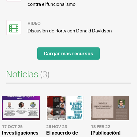
contra el funcionalismo
VIDEO
Discusión de Rorty con Donald Davidson
Cargar más recursos
Noticias
(3)
17 OCT 25
25 NOV 23
18 FEB 22
Investigaciones
El acuerdo de
[Publicación]