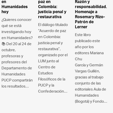
en
paz en
Razón y
Humanidades
Colombia:
responsabilidad.
hoy
justicia penal y
Homenaje a
restaurativa
Rosemary Rizo-
¿Quieres conocer
Patrón de
El diálogo titulado
qué se está
Lerner
“Acuerdo de paz
investigando hoy
Este libro
en Colombia:
en Humanidades?
publicado este
justicia penal y
📚 Del 20 al 24 de
año por los
restaurativa”,
octubre,
editores Mariana
organizado por el
profesoras y
Chu
LUM junto al
profesores del
García y Germán
Centro de
Departamento de
Vargas Guillén,
Estudios
Humanidades
gracias al trabajo
Filosóficos de la
PUCP compartirán
conjunto de las
PUCP y la
los resultados…
editoriales Aula de
Confederación…
Humanidades
(Bogotá) y Fondo…