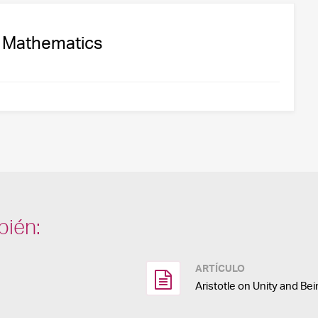
of Mathematics
bién:
ARTÍCULO
Aristotle on Unity and Be