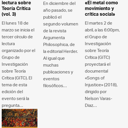
lectura sobre
«El metal como
En diciembre del
Teoría Crítica
movimiento y
año pasado, se
(vol. 3)
crítica social»
publicó el
El lunes 18 de
El martes 2 de
segundo volumen
marzo se inicia el
abril, a las 6:00pm,
de la revista
tercer círculo de
el Grupo de
Argumenta
lectura
Investigación
Philosophica, de
organizado por el
sobre Teoría
la editorial Herder.
Grupo de
Crítica (GITC)
Al igual que
Investigación
proyectará el
muchas
sobre Teoría
documental
publicaciones y
Crítica (GITC). El
«Songs of
eventos
tema de esta
Injustice» (2018),
filosóficos…
edición del
dirigido por
evento será la
Nelson Varas-
pregunta…
Diaz…