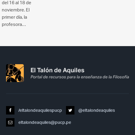
del 16 al 18 de
noviembre. El
primer día, la
profesora…
/eltalondeaquilespucp
@eltalondeaquiles
eltalondeaquiles@pucp.pe