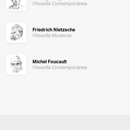
Filosofía Contemporánea
Friedrich Nietzsche
Filosofía Moderna
Michel Foucault
Filosofía Contemporánea