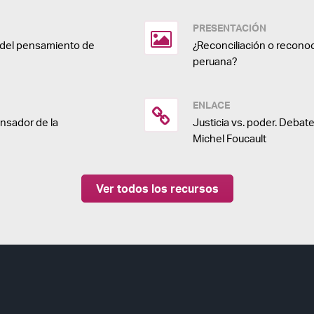
PRESENTACIÓN
a del pensamiento de
¿Reconciliación o recono
peruana?
ENLACE
nsador de la
Justicia vs. poder. Deba
Michel Foucault
Ver todos los recursos