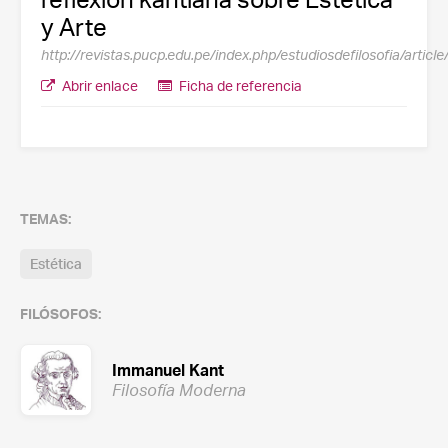
y Arte
http://revistas.pucp.edu.pe/index.php/estudiosdefilosofia/artic
Abrir enlace
Ficha de referencia
TEMAS:
Estética
FILÓSOFOS:
Immanuel Kant
Filosofía Moderna