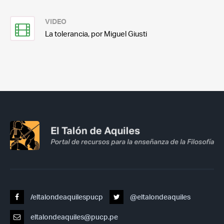
VIDEO
La tolerancia, por Miguel Giusti
/eltalondeaquilespucp
@eltalondeaquiles
eltalondeaquiles@pucp.pe