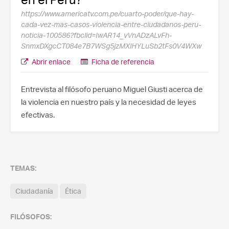
https://www.americatv.com.pe/cuarto-poder/que-hay-
cada-vez-mas-casos-violencia-entre-ciudadanos-peru-
noticia-100586?fbclid=IwAR14_vVnADzALvFh-
SnmxDXgcCT084e7B7WSg5jzMXlHYLuSb2tFs0V4WXw
Abrir enlace
Ficha de referencia
Entrevista al filósofo peruano Miguel Giusti acerca de
la violencia en nuestro país y la necesidad de leyes
efectivas.
TEMAS:
Ciudadanía
Ética
FILÓSOFOS: