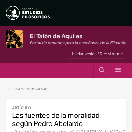
Iniciar sesión / Registrarme
Todos los recursos
ARTÍCULO
Las fuentes de la moralidad
según Pedro Abelardo
http://dadun.unav.edu/bitstream/10171/8775/1/1210057.pdf