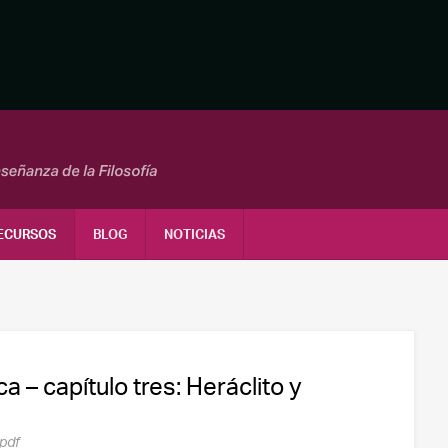
ECURSOS
BLOG
NOTICIAS
a – capítulo tres: Heráclito y
pdf