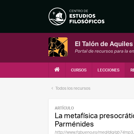
CURSOS
LECCIONES
R
Todos los recursos
ARTÍCULO
La metafísica presocrátic
Parménides
http://www.fgbueno.es/med/dig/gb74mp3.