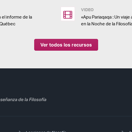
VIDEO
 el informe de la
«Apu Pariaqaqa : Un viaje 
 Québec
en la Noche de la Filosof
Ver todos los recursos