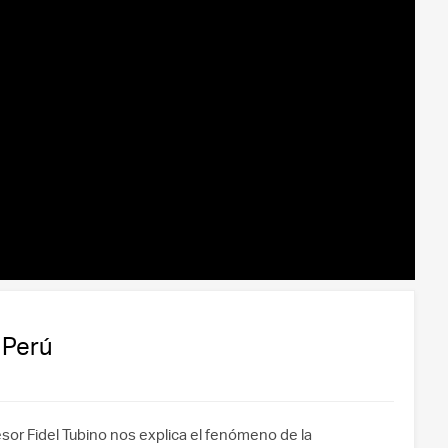
l Perú
sor Fidel Tubino nos explica el fenómeno de la