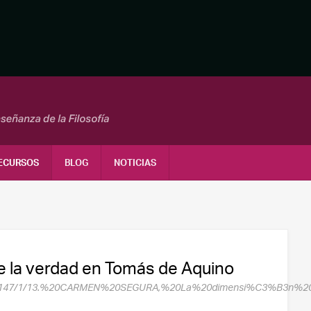
ECURSOS
BLOG
NOTICIAS
de la verdad en Tomás de Aquino
0171/2147/1/13.%20CARMEN%20SEGURA,%20La%20dimensi%C3%B3n