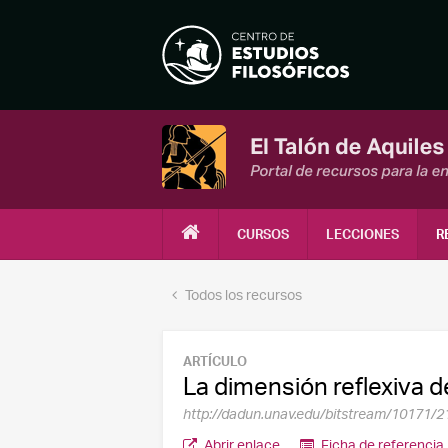
CURSOS
LECCIONES
R
Todos los recursos
ARTÍCULO
La dimensión reflexiva 
http://dadun.unav.edu/bitstream/1
Abrir enlace
Ficha de referencia