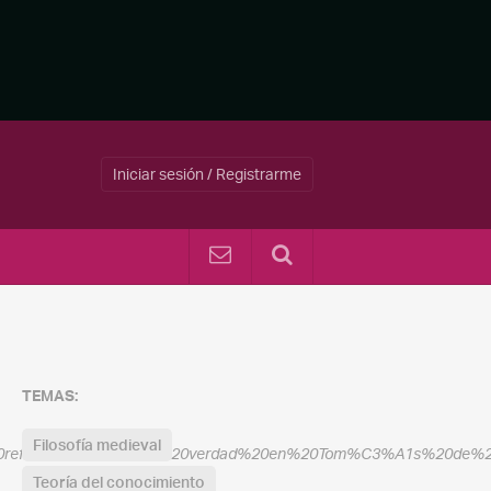
Iniciar sesión / Registrarme
TEMAS:
Filosofía medieval
%20reflexiva%20de%20la%20verdad%20en%20Tom%C3%A1s%20de%20
Teoría del conocimiento