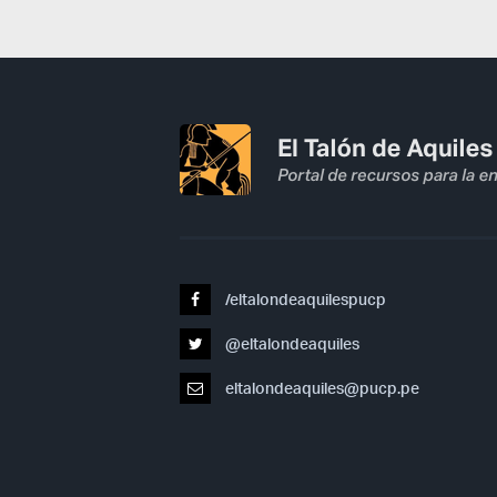
/eltalondeaquilespucp
@eltalondeaquiles
eltalondeaquiles@pucp.pe