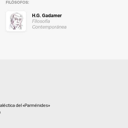
FILÓSOFOS:
H.G. Gadamer
Filosofía
Contemporánea
ialéctica del «Parménides»
a