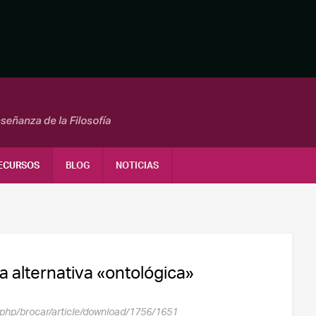
ECURSOS
BLOG
NOTICIAS
 alternativa «ontológica»
ex.php/brocar/article/download/1756/1651