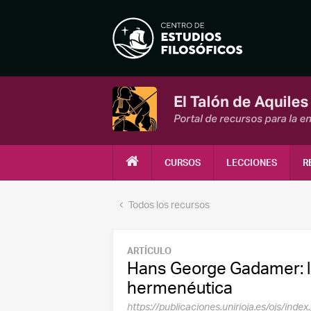
CURSOS
LECCIONES
R
Todos los recursos
ARTÍCULO
Hans George Gadamer: la
hermenéutica
https://publicaciones.unirioja.es/ojs/ind