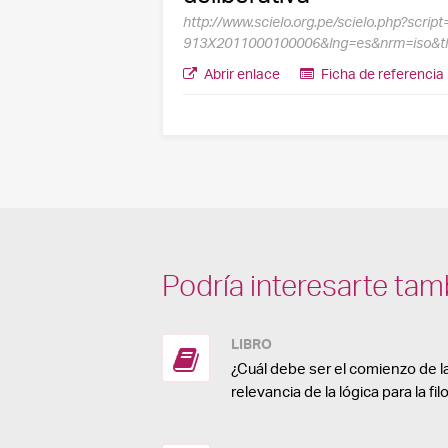
http://www.scielo.org.pe/scielo.php?scrip
913X2011000100006&lng=es&nrm=iso&t
Abrir enlace
Ficha de referencia
Podría interesarte tam
LIBRO
¿Cuál debe ser el comienzo de la
relevancia de la lógica para la f