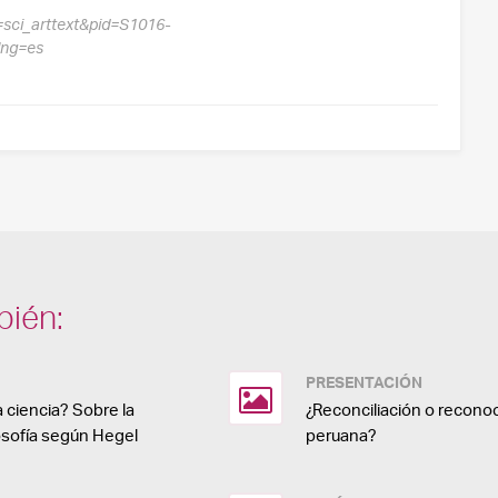
t=sci_arttext&pid=S1016-
lng=es
bién:
PRESENTACIÓN
 ciencia? Sobre la
¿Reconciliación o recono
ilosofía según Hegel
peruana?