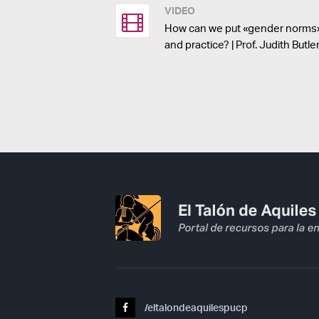
VIDEO
How can we put «gender norms» i
and practice? | Prof. Judith Butle
/eltalondeaquilespucp