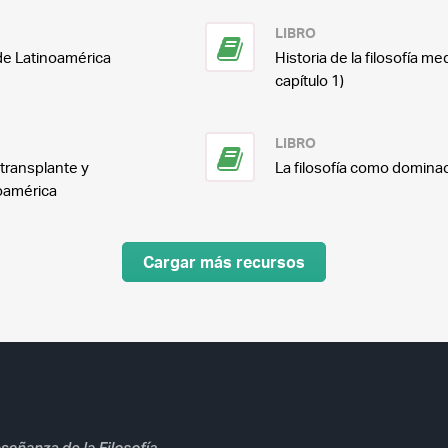
LIBRO
 de Latinoamérica
Historia de la filosofía me
capítulo 1)
LIBRO
l transplante y
La filosofía como domina
roamérica
Cargar más recursos