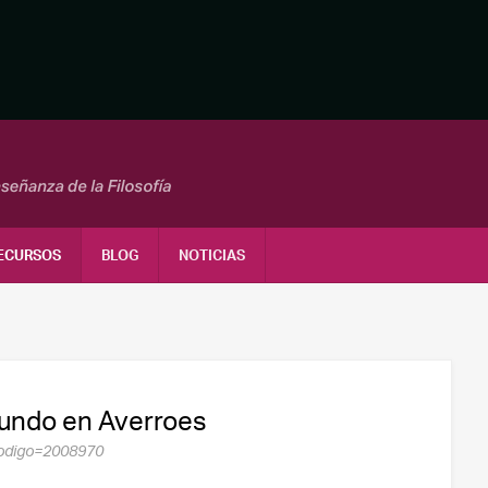
ECURSOS
BLOG
NOTICIAS
 mundo en Averroes
o?codigo=2008970