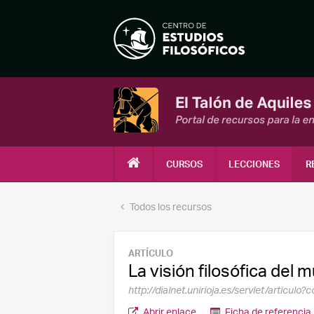
CURSOS
LECCIONES
R
Todos los recursos
ARTÍCULO
La visión filosófica del
http://dialnet.unirioja.es/servlet/articul
Abrir enlace
Ficha de referencia