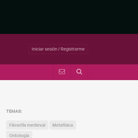
Iniciar sesión / Registrarme
TEMAS:
Filosofía medieval
Metafísica
Ontología