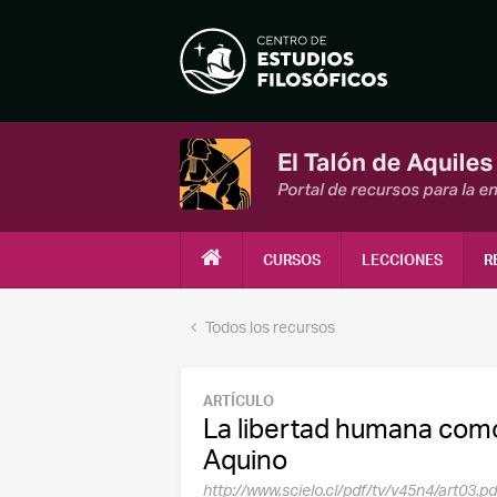
CURSOS
LECCIONES
R
Todos los recursos
ARTÍCULO
La libertad humana como
Aquino
http://www.scielo.cl/pdf/tv/v45n4/art03.pd