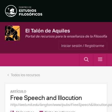
Iniciar sesión / Registrarme
Todos los recursos
ARTÍCULO
Free Speech and Illocution
http://web.mit.edu/langton/www/pubs/FreeSpeech&Illocution.pd