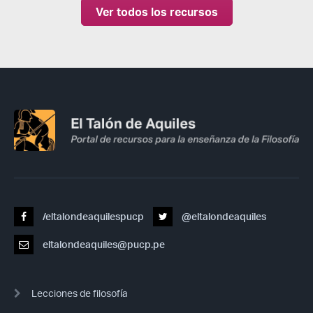
Ver todos los recursos
/eltalondeaquilespucp
@eltalondeaquiles
eltalondeaquiles@pucp.pe
Lecciones de filosofía