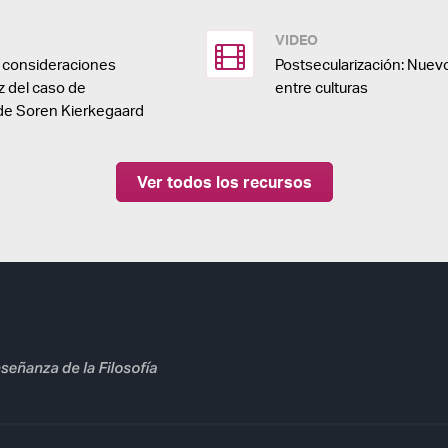
VIDEO
s consideraciones
Postsecularización: Nuev
luz del caso de
entre culturas
de Soren Kierkegaard
Ver todos los recursos