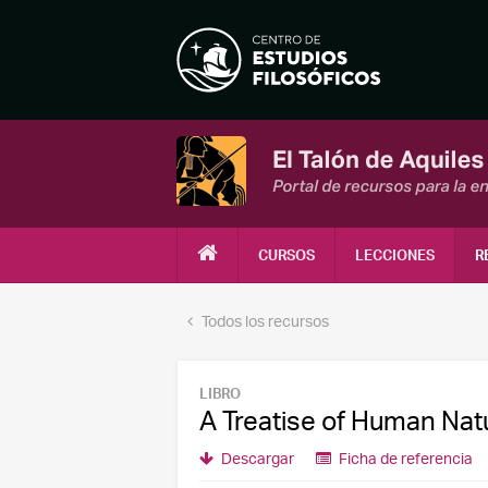
CURSOS
LECCIONES
R
Todos los recursos
LIBRO
A Treatise of Human Nat
Descargar
Ficha de referencia