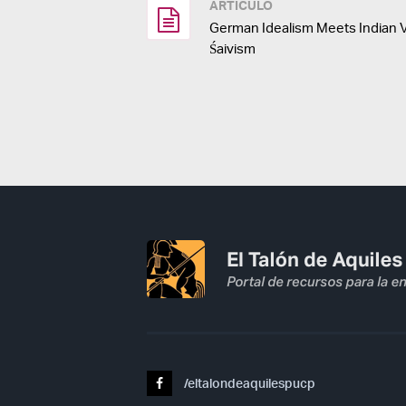
ARTÍCULO
German Idealism Meets Indian V
Śaivism
/eltalondeaquilespucp