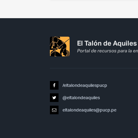
/eltalondeaquilespucp
@eltalondeaquiles
eltalondeaquiles@pucp.pe