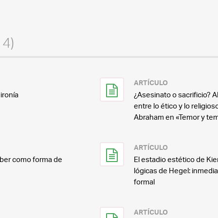
14)
ARTÍCULO
ironía
¿Asesinato o sacrificio?
entre lo ético y lo religios
Abraham en «Temor y tem
ARTÍCULO
deber como forma de
El estadio estético de Ki
lógicas de Hegel: inmediat
formal
ARTÍCULO