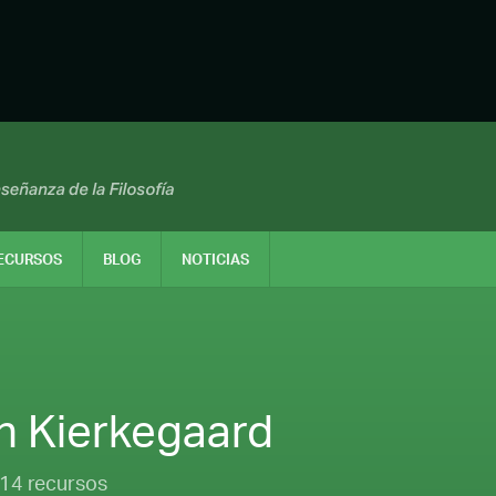
ECURSOS
BLOG
NOTICIAS
n Kierkegaard
14 recursos