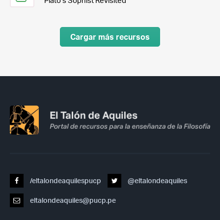
Plato’s Sophist Revisited
Cargar más recursos
/eltalondeaquilespucp
@eltalondeaquiles
eltalondeaquiles@pucp.pe