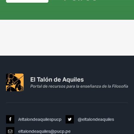
/eltalondeaquilespucp
@eltalondeaquiles
eltalondeaquiles@pucp.pe